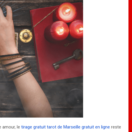
e amour, le
tirage gratuit tarot de Marseille gratuit en ligne
reste